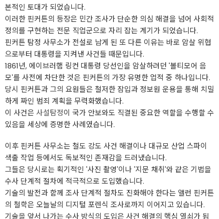
본적인 토대가 되었습니다.
이러한 핀커튼의 등장은 민간 조사가 단순한 의심 해결을 넘어 사회적
정의를 구현하는 전문 직업군으로 자리 잡는 계기가 되었습니다.
핀커튼 탐정 사무소가 전설로 남게 된 또 다른 이유는 바로 암살 위협
으로부터 대통령을 지켜낸 사건들 때문입니다.
1861년, 에이브러햄 링컨 대통령 당선인을 암살하려던 '볼티모어 음
모'를 사전에 차단한 것은 핀커튼의 가장 유명한 업적 중 하나입니다.
당시 핀커튼과 그의 요원들은 철저한 잠입과 정보원 운용을 통해 치밀
하게 짜인 범죄 계획을 무력화했습니다.
이 사건은
사설탐정
이 국가 안보와도 직결된 중요한 역할을 수행할 수
있음을 세상에 증명한 사례였습니다.
이후 핀커튼 사무소는 철도 강도 사건 해결이나 대규모 산업 스파이
색출 작업 등에서도 독보적인 존재감을 드러냈습니다.
그들은 당시로는 획기적인 '사진 촬영'이나 '지문 채취'와 같은 기법을
수사 단계적 절차에 적극적으로 도입했습니다.
기술의 발전과 함께 조사 단계적 절차도 진화해야 한다는 앨런 핀커튼
의 철학은 오늘날의 디지털 포렌식 조사로까지 이어지고 있습니다.
기술을 앞서 나가는 수사 방식의 도입은 사건 해결의 핵심 열쇠가 됩